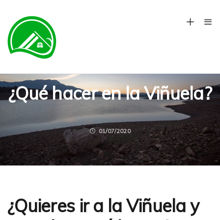
CASA ROCÍO Y PALOMA
CULTURA Y HISTORIA
DEPORTE Y AVENTURA
GASTRONOMÍA
LA VIÑUELA
OCIO
RESTAURANTES
RUTAS DE SENDERISMO
¿Qué hacer en la Viñuela?
01/07/2020
¿Quieres ir a
la Viñuela
y