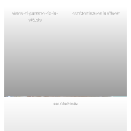
vistas-al-pantano-de-la-
comida hindu en la viñuela
viñuela
comida hindu